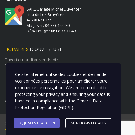
SARL Garage Michel Duverger
Lieu dit Les Bruyères
42590 Neulise
Magasin : 04 77 64 60 80
Dépannage : 06 08 33 71 49
HORAIRES
D’OUVERTURE
Ouvert du lundi au vendredi :
08:00 à 12:00 - 14:00 à 18:00
Fermé le samedi et le dimanche
Ce site Internet utilise des cookies et demande
vos données personnelles pour améliorer votre
expérience de navigation. We are committed to
DERNIÈRE ACTUALITÉ
protecting your privacy and ensuring your data is
handled in compliance with the
General Data
ATELIER CARROSSERIE PEINTURE
Protection Regulation (GDPR)
.
@ 2018 Garage Duverger Renault I Création : La Clique à Bill I
OK, JE SUIS D'ACCORD
MENTIONS LÉGALES
Mentions Légales