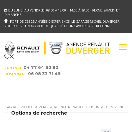
DU LUNDI AU VENDREDI 08:00 À 12:00 – 14:00 À 18:00 - FERMÉ SAMEDI ET
DIMANCHE
FORT DE CES 25 ANNÉES D’EXPÉRIENCE, LE GARAGE MICHEL DUVERGER
VOUS OFFRE UN ACCUEIL DE QUALITÉ ET UN SAVOIR FAIRE RECONNU
04 77 64 60 80
CONTACT
06 08 33 71 49
DÉPANNAGE
GARAGE MICHEL DUVERGER, AGENCE RENAULT
>
LISTINGS
>
BERLINE
Options de recherche