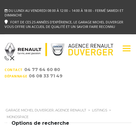
DU LUNDI AU VENDREDI 08:00 À 12:00 – 14:00 À 18:00 - FERMÉ SAMEDI ET
DIMANCHE
FORT DE CES 25 ANNÉES D’EXPÉRIENCE, LE GARAGE MICHEL DUVERGER
VOUS OFFRE UN ACCUEIL DE QUALITÉ ET UN SAVOIR FAIRE RECONNU
04 77 64 60 80
CONTACT
06 08 33 71 49
DÉPANNAGE
GARAGE MICHEL DUVERGER, AGENCE RENAULT
>
LISTINGS
>
MONOSPACE
Options de recherche