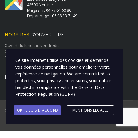
42590 Neulise
Magasin : 04 77 64 60 80
Dépannage : 06 08 33 71 49
HORAIRES
D’OUVERTURE
Ouvert du lundi au vendredi :
08:00 à 12:00 - 14:00 à 18:00
Fermé le samedi et le dimanche
Ce site Internet utilise des cookies et demande
vos données personnelles pour améliorer votre
expérience de navigation. We are committed to
DERNIÈRE ACTUALITÉ
protecting your privacy and ensuring your data is
handled in compliance with the
General Data
ATELIER CARROSSERIE PEINTURE
Protection Regulation (GDPR)
.
@ 2018 Garage Duverger Renault I Création : La Clique à Bill I
OK, JE SUIS D'ACCORD
MENTIONS LÉGALES
Mentions Légales
Options de recherche