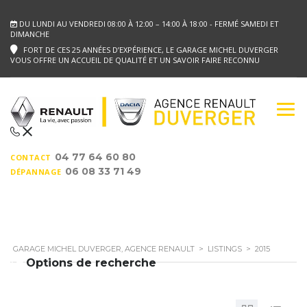
DU LUNDI AU VENDREDI 08:00 À 12:00 – 14:00 À 18:00 - FERMÉ SAMEDI ET
DIMANCHE
FORT DE CES 25 ANNÉES D’EXPÉRIENCE, LE GARAGE MICHEL DUVERGER
VOUS OFFRE UN ACCUEIL DE QUALITÉ ET UN SAVOIR FAIRE RECONNU
04 77 64 60 80
CONTACT
06 08 33 71 49
DÉPANNAGE
GARAGE MICHEL DUVERGER, AGENCE RENAULT
>
LISTINGS
>
2015
Options de recherche