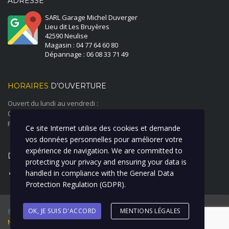
ADRESSE
SARL Garage Michel Duverger
Lieu dit Les Bruyères
42590 Neulise
Magasin : 04 77 64 60 80
Dépannage : 06 08 33 71 49
HORAIRES
D’OUVERTURE
Ouvert du lundi au vendredi :
08:00 à 12:00 - 14:00 à 18:00
Fermé le samedi et le dimanche
Ce site Internet utilise des cookies et demande
vos données personnelles pour améliorer votre
expérience de navigation. We are committed to
DERNIÈRE ACTUALITÉ
protecting your privacy and ensuring your data is
handled in compliance with the
General Data
ATELIER CARROSSERIE PEINTURE
Protection Regulation (GDPR)
.
@ 2018 Garage Duverger Renault I Création : La Clique à Bill I
OK, JE SUIS D'ACCORD
MENTIONS LÉGALES
Mentions Légales