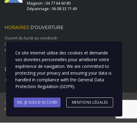
Magasin : 04 77 64 60 80
Dépannage : 06 08 33 71 49
HORAIRES
D’OUVERTURE
Ouvert du lundi au vendredi :
08:00 à 12:00 - 14:00 à 18:00
Fermé le samedi et le dimanche
Ce site Internet utilise des cookies et demande
vos données personnelles pour améliorer votre
expérience de navigation. We are committed to
DERNIÈRE ACTUALITÉ
protecting your privacy and ensuring your data is
handled in compliance with the
General Data
ATELIER CARROSSERIE PEINTURE
Protection Regulation (GDPR)
.
@ 2018 Garage Duverger Renault I Création : La Clique à Bill I
OK, JE SUIS D'ACCORD
MENTIONS LÉGALES
Mentions Légales
Options de recherche