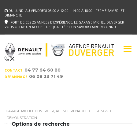
DU LUNDI AU VENDREDI 08:00 À 12:00 – 14:00 À 18:00 - FERMÉ SAMEDI ET
DIMANCHE
FORT DE CES 25 ANNÉES D’EXPÉRIENCE, LE GARAGE MICHEL DUVERGER
VOUS OFFRE UN ACCUEIL DE QUALITÉ ET UN SAVOIR FAIRE RECONNU
04 77 64 60 80
CONTACT
06 08 33 71 49
DÉPANNAGE
GARAGE MICHEL DUVERGER, AGENCE RENAULT
>
LISTINGS
>
DÉMONSTRATION
Options de recherche