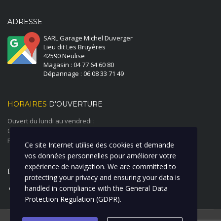
ADRESSE
SARL Garage Michel Duverger
Lieu dit Les Bruyères
42590 Neulise
Magasin : 04 77 64 60 80
Dépannage : 06 08 33 71 49
HORAIRES
D’OUVERTURE
Ouvert du lundi au vendredi :
08:00 à 12:00 - 14:00 à 18:00
Fermé le samedi et le dimanche
Ce site Internet utilise des cookies et demande
vos données personnelles pour améliorer votre
expérience de navigation. We are committed to
DERNIÈRE ACTUALITÉ
protecting your privacy and ensuring your data is
handled in compliance with the
General Data
ATELIER CARROSSERIE PEINTURE
Protection Regulation (GDPR)
.