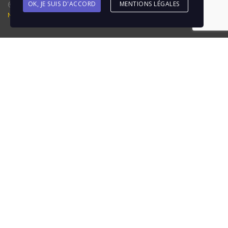
@ 2018 Garage Duverger Renault I Création : La Clique à Bill I
OK, JE SUIS D'ACCORD
MENTIONS LÉGALES
Mentions Légales
Options de recherche