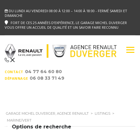
DU LUNDI AU VENDREDI 08:00 À 12:00 – 14:00 À 18:00 - FERMÉ SAMEDI ET
DIMANCHE
FORT DE CES 25 ANNÉES D’EXPÉRIENCE, LE GARAGE MICHEL DUVERGER
VOUS OFFRE UN ACCUEIL DE QUALITÉ ET UN SAVOIR FAIRE RECONNU
04 77 64 60 80
CONTACT
06 08 33 71 49
DÉPANNAGE
GARAGE MICHEL DUVERGER, AGENCE RENAULT
>
LISTINGS
>
MARINE/VERT
Options de recherche