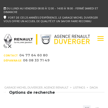
DU LUNDI AU VENDREDI 08:00 À 12:00 – 14:00 À 18:00 - FERMÉ SAMEDI ET
DIMANCHE
FORT DE CES 25 ANNÉES D’EXPÉRIENCE, LE GARAGE MICHEL DUVERGER
VOUS OFFRE UN ACCUEIL DE QUALITÉ ET UN SAVOIR FAIRE RECONNU
04 77 64 60 80
CONTACT
06 08 33 71 49
DÉPANNAGE
GARAGE MICHEL DUVERGER, AGENCE RENAULT
>
LISTINGS
>
DACIA
Options de recherche