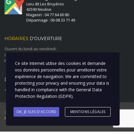
Lieu dit Les Bruyères
42590 Neulise
Magasin : 04 77 64 60 80
Dépannage : 06 08 33 71 49
HORAIRES
D’OUVERTURE
Ouvert du lundi au vendredi :
08:00 à 12:00 - 14:00 à 18:00
Fermé le samedi et le dimanche
Ce site Internet utilise des cookies et demande
vos données personnelles pour améliorer votre
expérience de navigation. We are committed to
DERNIÈRE ACTUALITÉ
protecting your privacy and ensuring your data is
handled in compliance with the
General Data
ATELIER CARROSSERIE PEINTURE
Protection Regulation (GDPR)
.
@ 2018 Garage Duverger Renault I Création : La Clique à Bill I
OK, JE SUIS D'ACCORD
MENTIONS LÉGALES
Mentions Légales