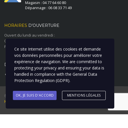
Magasin : 04 77 64 60 80
Dépannage : 06 08 33 71 49
HORAIRES
D’OUVERTURE
Ouvert du lundi au vendredi :
08:00 à 12:00 - 14:00 à 18:00
Fermé le samedi et le dimanche
Ce site Internet utilise des cookies et demande
vos données personnelles pour améliorer votre
expérience de navigation. We are committed to
DERNIÈRE ACTUALITÉ
protecting your privacy and ensuring your data is
handled in compliance with the
General Data
ATELIER CARROSSERIE PEINTURE
Protection Regulation (GDPR)
.
@ 2018 Garage Duverger Renault I Création : La Clique à Bill I
OK, JE SUIS D'ACCORD
MENTIONS LÉGALES
Mentions Légales
Options de recherche