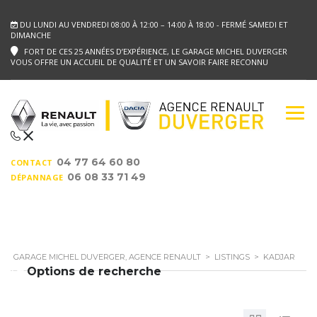
DU LUNDI AU VENDREDI 08:00 À 12:00 – 14:00 À 18:00 - FERMÉ SAMEDI ET
DIMANCHE
FORT DE CES 25 ANNÉES D’EXPÉRIENCE, LE GARAGE MICHEL DUVERGER
VOUS OFFRE UN ACCUEIL DE QUALITÉ ET UN SAVOIR FAIRE RECONNU
04 77 64 60 80
CONTACT
06 08 33 71 49
DÉPANNAGE
GARAGE MICHEL DUVERGER, AGENCE RENAULT
>
LISTINGS
>
KADJAR
Options de recherche