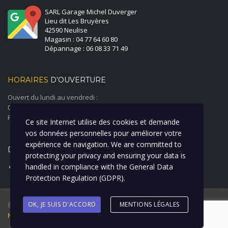
SARL Garage Michel Duverger
Lieu dit Les Bruyères
42590 Neulise
Magasin : 04 77 64 60 80
Dépannage : 06 08 33 71 49
HORAIRES
D’OUVERTURE
Ouvert du lundi au vendredi :
08:00 à 12:00 - 14:00 à 18:00
Fermé le samedi et le dimanche
Ce site Internet utilise des cookies et demande
vos données personnelles pour améliorer votre
expérience de navigation. We are committed to
DERNIÈRE ACTUALITÉ
protecting your privacy and ensuring your data is
handled in compliance with the
General Data
ATELIER CARROSSERIE PEINTURE
Protection Regulation (GDPR)
.
@ 2018 Garage Duverger Renault I Création : La Clique à Bill I
OK, JE SUIS D'ACCORD
MENTIONS LÉGALES
Mentions Légales