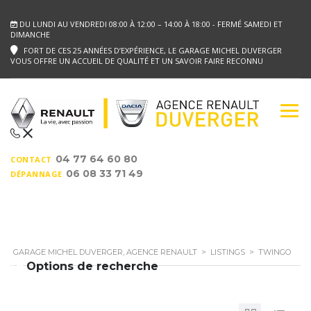
DU LUNDI AU VENDREDI 08:00 À 12:00 – 14:00 À 18:00 - FERMÉ SAMEDI ET
DIMANCHE
FORT DE CES 25 ANNÉES D’EXPÉRIENCE, LE GARAGE MICHEL DUVERGER
VOUS OFFRE UN ACCUEIL DE QUALITÉ ET UN SAVOIR FAIRE RECONNU
04 77 64 60 80
CONTACT
06 08 33 71 49
DÉPANNAGE
GARAGE MICHEL DUVERGER, AGENCE RENAULT
>
LISTINGS
>
TWINGO
Options de recherche