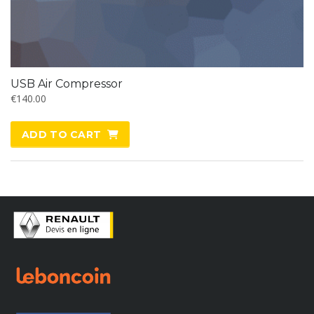
USB Air Compressor
€
140.00
ADD TO CART