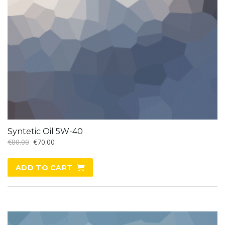
Syntetic Oil 5W-40
Original
Current
€
80.00
€
70.00
price
price
was:
is:
ADD TO CART
€80.00.
€70.00.