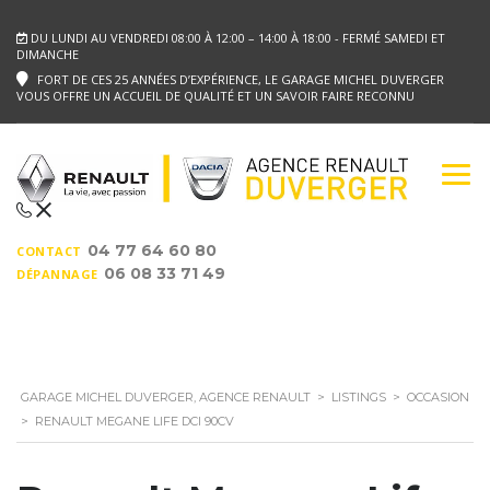
DU LUNDI AU VENDREDI 08:00 À 12:00 – 14:00 À 18:00 - FERMÉ SAMEDI ET
DIMANCHE
FORT DE CES 25 ANNÉES D’EXPÉRIENCE, LE GARAGE MICHEL DUVERGER
VOUS OFFRE UN ACCUEIL DE QUALITÉ ET UN SAVOIR FAIRE RECONNU
04 77 64 60 80
CONTACT
06 08 33 71 49
DÉPANNAGE
GARAGE MICHEL DUVERGER, AGENCE RENAULT
>
LISTINGS
>
OCCASION
>
RENAULT MEGANE LIFE DCI 90CV