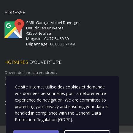
ADRESSE
SARL Garage Michel Duverger
Lieu dit Les Bruyères
42590 Neulise
Magasin : 04 77 64 60 80
Dépannage : 06 08 33 71 49
HORAIRES
D’OUVERTURE
Ouvert du lundi au vendredi :
08:00 à 12:00 - 14:00 à 18:00
Fermé le samedi et le dimanche
Ce site Internet utilise des cookies et demande
vos données personnelles pour améliorer votre
expérience de navigation. We are committed to
DERNIÈRE ACTUALITÉ
protecting your privacy and ensuring your data is
handled in compliance with the
General Data
ATELIER CARROSSERIE PEINTURE
Protection Regulation (GDPR)
.