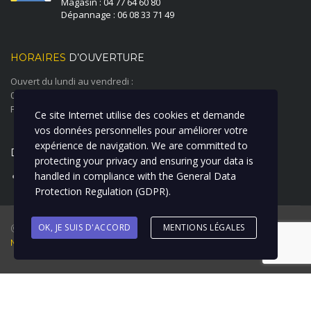
Magasin : 04 77 64 60 80
Dépannage : 06 08 33 71 49
HORAIRES
D’OUVERTURE
Ouvert du lundi au vendredi :
08:00 à 12:00 - 14:00 à 18:00
Fermé le samedi et le dimanche
Ce site Internet utilise des cookies et demande
vos données personnelles pour améliorer votre
expérience de navigation. We are committed to
DERNIÈRE ACTUALITÉ
protecting your privacy and ensuring your data is
handled in compliance with the
General Data
ATELIER CARROSSERIE PEINTURE
Protection Regulation (GDPR)
.
@ 2018 Garage Duverger Renault I Création : La Clique à Bill I
OK, JE SUIS D'ACCORD
MENTIONS LÉGALES
Mentions Légales
Options de recherche