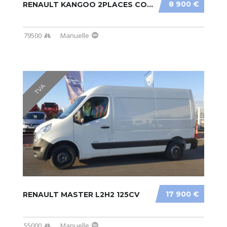
8 900 €
RENAULT KANGOO 2PLACES CONFORT DCI 75CV
79500
Manuelle
TVA
17 900 €
RENAULT MASTER L2H2 125CV
55000
Manuelle